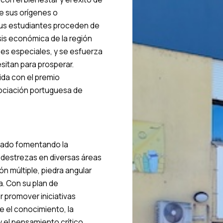
 sus orígenes o
s estudiantes proceden de
sis económica de la región
des especiales, y se esfuerza
sitan para prosperar.
ida con el premio
sociación portuguesa de
mnado fomentando la
 destrezas en diversas áreas
n múltiple, piedra angular
a. Con su plan de
 promover iniciativas
e el conocimiento, la
y el pensamiento crítico,