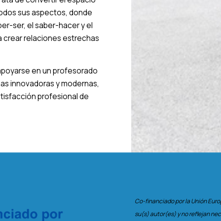
todos sus aspectos, donde
ber-ser, el saber-hacer y el
a crear relaciones estrechas
 apoyarse en un profesorado
cas innovadoras y modernas,
atisfacción profesional de
Co-financiado por la Unión Eur
su(s) autor(es) y no reflejan ne