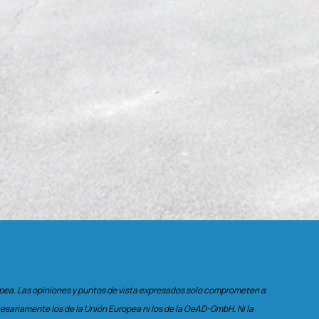
opea. Las opiniones y puntos de vista expresados solo comprometen a
cesariamente los de la Unión Europea ni los de la OeAD-GmbH. Ni la