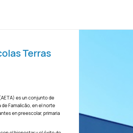
olas Terras
 (AETA) es un conjunto de
a de Famalicão, en el norte
ntes en preescolar, primaria
n el bienestar y el éxito de