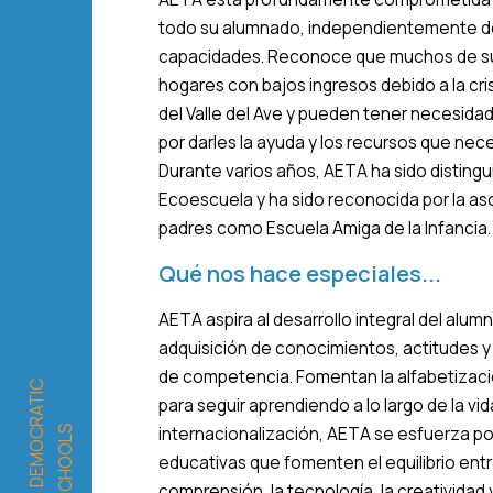
todo su alumnado, independientemente de
capacidades. Reconoce que muchos de su
hogares con bajos ingresos debido a la cri
del Valle del Ave y pueden tener necesida
por darles la ayuda y los recursos que nece
Durante varios años, AETA ha sido distingu
Ecoescuela y ha sido reconocida por la a
padres como Escuela Amiga de la Infancia.
Qué nos hace especiales...
AETA aspira al desarrollo integral del alu
adquisición de conocimientos, actitudes y
de competencia. Fomentan la alfabetizació
para seguir aprendiendo a lo largo de la vid
internacionalización, AETA se esfuerza por
educativas que fomenten el equilibrio entr
comprensión, la tecnología, la creatividad 