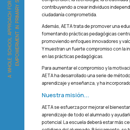
A
W
H
O
L
E
S
C
H
O
O
L
A
P
P
R
O
A
C
H
F
O
R
D
E
M
O
C
R
A
T
I
C
E
M
P
O
W
E
R
M
E
N
T
I
N
P
R
I
M
A
R
Y
S
C
H
O
O
L
S
contribuyendo a crear individuos independ
ciudadanía comprometida.
Además, AETA trata de promover una educ
fomentando prácticas pedagógicas centra
promoviendo enfoques innovadores y valora
Y muestran un fuerte compromiso con la in
en las prácticas pedagógicas.
Para aumentar el compromiso y la motivac
AETA ha desarrollado una serie de métod
aprendizaje y enseñanza, y ha incorporad
Nuestra misión...
AETA se esfuerza por mejorar el bienestar 
aprendizaje de todo el alumnado y ayudarl
potencial. La escuela deberá estar más cer
cotidiana del alumnado. Básicamente, se tr